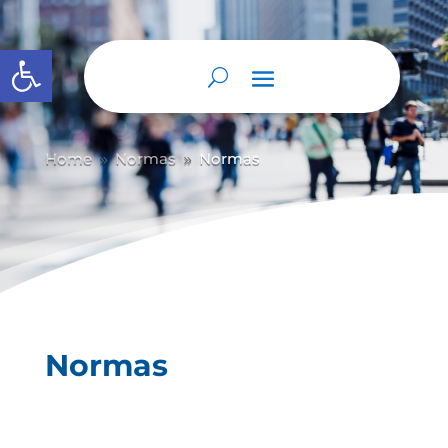
Abrir barra de herramientas
Home
Normas
Normas
9
9
Normas