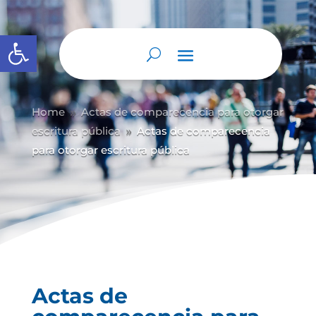
Abrir barra de herramientas
Home
Actas de comparecencia para otorgar
9
escritura pública
Actas de comparecencia
9
para otorgar escritura pública
Actas de