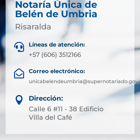
Notaría Única de
Belén de Umbria
Risaralda
Líneas de atención:

+57 (606) 3512166
Correo electrónico:

unicabelendeumbria@supernotariado.gov.
Dirección:

Calle 6 #11 - 38 Edificio
Villa del Café