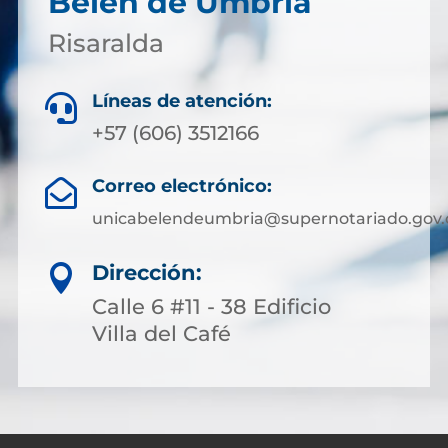
Belén de Umbria
Risaralda
Líneas de atención:

+57 (606) 3512166
Correo electrónico:

unicabelendeumbria@supernotariado.gov.
Dirección:

Calle 6 #11 - 38 Edificio
Villa del Café