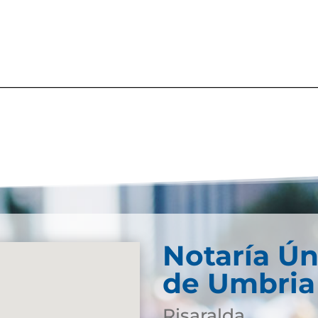
Notaría Ún
de Umbria
Risaralda