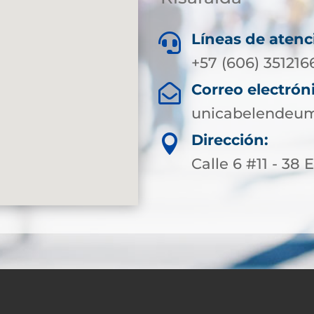
Líneas de atenc

+57 (606) 351216
Correo electrón

unicabelendeum
Dirección:

Calle 6 #11 - 38 E