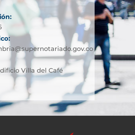
ión:
6
ico:
bria@supernotariado.gov.co
dificio Villa del Café