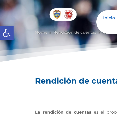
Inicio
Abrir barra de herramientas
Home
Rendición de cuentas
Rendic
9
9
Rendición de cuent
La rendición de cuentas
es el proc