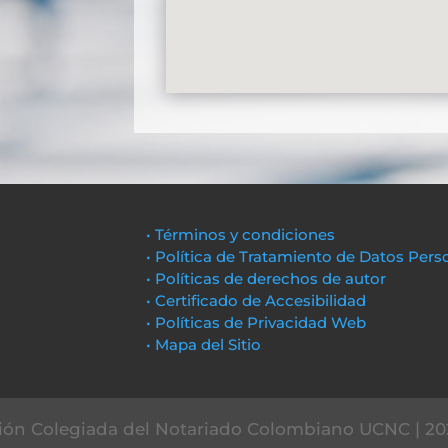
• Términos y condiciones
• Política de Tratamiento de Datos Pers
• Políticas de derechos de autor
• Certificado de Accesibilidad
• Políticas de Privacidad Web
• Mapa del Sitio
ón Colegiada del Notariado Colombiano UCNC | 20