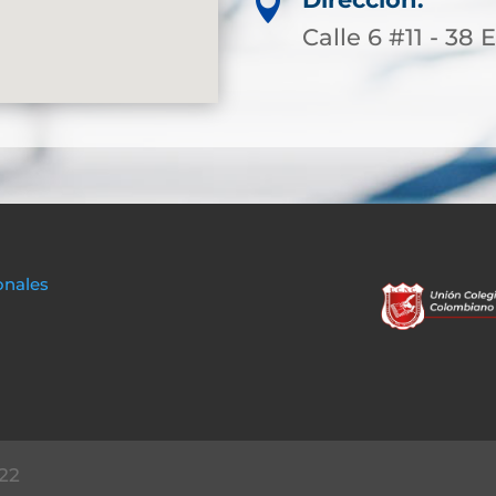

Calle 6 #11 - 38 E
onales
22