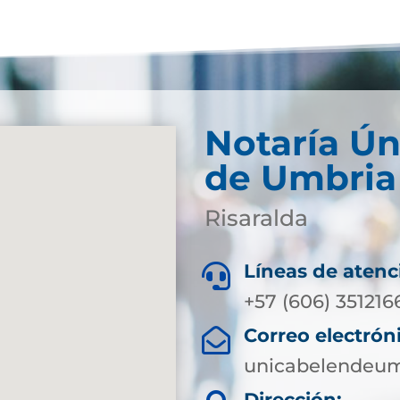
Notaría Ún
de Umbria
Risaralda
Líneas de atenc

+57 (606) 351216
Correo electrón

unicabelendeum
Dirección: