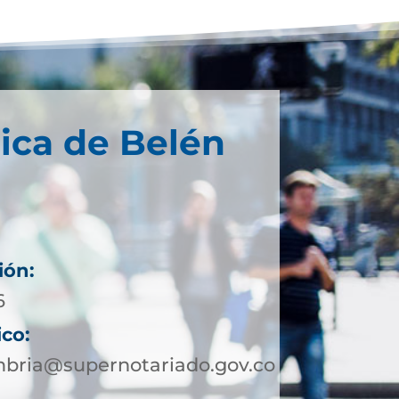
ica de Belén
ión:
6
ico:
bria@supernotariado.gov.co