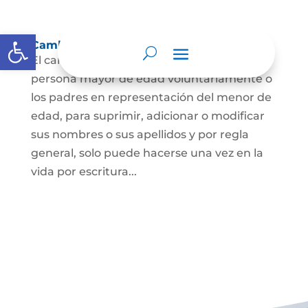
Abrir barra de herramientas
Cambio Nombre
El cambio de nombre lo podrá hacer la
persona mayor de edad voluntariamente o
los padres en representación del menor de
edad, para suprimir, adicionar o modificar
sus nombres o sus apellidos y por regla
general, solo puede hacerse una vez en la
vida por escritura...