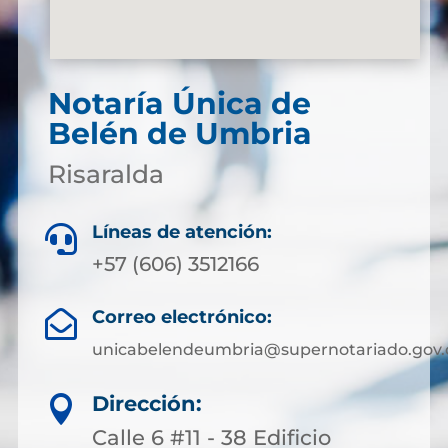
Notaría Única de
Belén de Umbria
Risaralda
Líneas de atención:

+57 (606) 3512166
Correo electrónico:

unicabelendeumbria@supernotariado.gov.
Dirección:

Calle 6 #11 - 38 Edificio