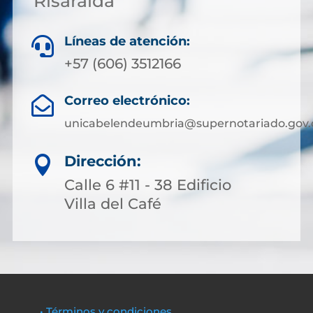
Risaralda
Líneas de atención:

+57 (606) 3512166
Correo electrónico:

unicabelendeumbria@supernotariado.gov.
Dirección:

Calle 6 #11 - 38 Edificio
Villa del Café
• Términos y condiciones