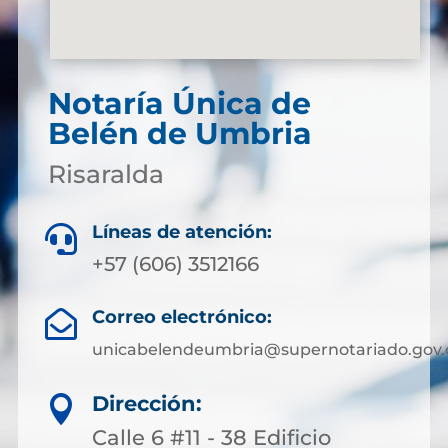
Notaría Única de
Belén de Umbria
Risaralda
Líneas de atención:

+57 (606) 3512166
Correo electrónico:

unicabelendeumbria@supernotariado.gov.
Dirección:

Calle 6 #11 - 38 Edificio