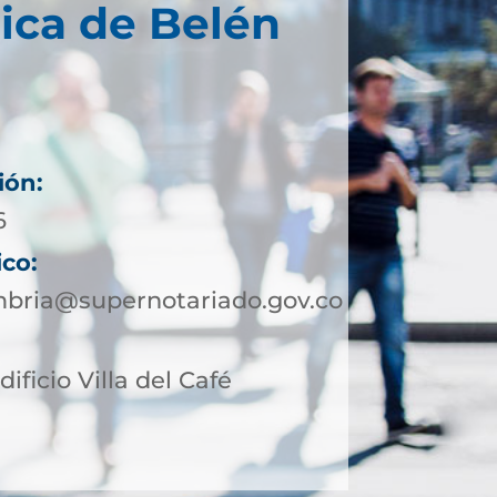
ica de Belén
ión:
6
ico:
bria@supernotariado.gov.co
dificio Villa del Café