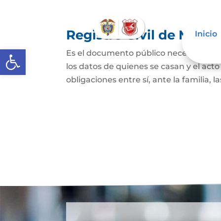
Registro Civil de Matr
Inicio
Abrir barra de herramientas
Es el documento público necesario par
los datos de quienes se casan y el act
obligaciones entre sí, ante la familia, l