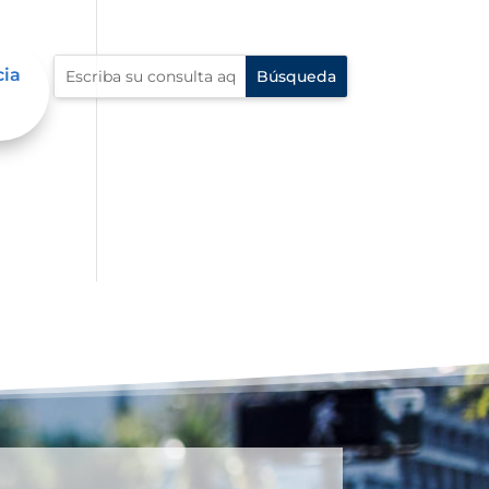
cia
an