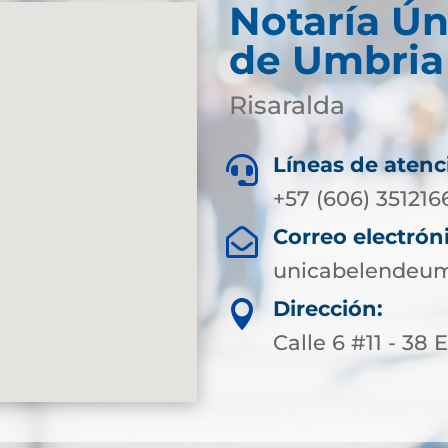
Notaría Ún
de Umbria
Risaralda
Líneas de atenc

+57 (606) 351216
Correo electrón

unicabelendeum
Dirección:

Calle 6 #11 - 38 E