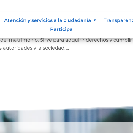
imonio
Atención y servicios a la ciudadanía
Transparen
Participa
a probar que una persona está casada. En él se registr
o del matrimonio. Sirve para adquirir derechos y cumplir
as autoridades y la sociedad....